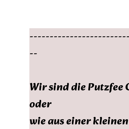
------------------------
--
Wir sind die Putzfee
oder
wie aus einer kleine