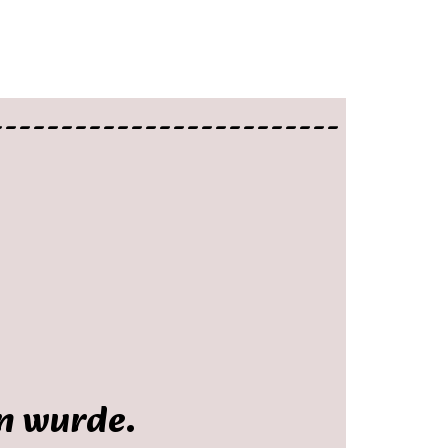
-------------------------
en wurde.