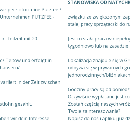
STANOWISKA OD NATYCH
r per sofort eine Putzfee /
er Unternehmen PUTZFEE -
związku ze zwiększonym za
stałej pracy sprzątaczki do 
in Teilzeit mit 20
Jest to stała praca w niepe
tygodniowo lub na zasadzie 
e/ Teltow und erfolgt in
Lokalizacja znajduje się w 
nhäusern/
odbywa się w prywatnych g
jednorodzinnych/bliźniakach
variiert in der Zeit zwischen
Godziny pracy są od poniedzi
Oczywiście wypłacane jest co
stlohn gezahlt.
Zostań częścią naszych wróż
Twoje zainteresowanie?
ben wir dein Interesse
Napisz do nas i aplikuj już 